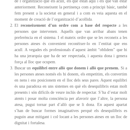
de l’organització que els acull, els que estan aquí i els que van estar
anteriorment. Reconeixent la pertinença com a principi bàsic, també
fem present a la societat en general i a com es veia aquesta en el
moment de creació de l’organització d’acollida.
El
reconeixement d’un ordre com a base del respecte
a les
persones que intervenen. Aquells que van arribar abans tenen
preferència en el sistema. I el mateix ordre que se les reconeix a les
persones ateses és convenient reconèixer-lo en l’entitat que ens
acull. A vegades els professionals d’aquest àmbit “oblidem” que hi
ha una jerarquia que ha de ser respectada, i aquesta dona i genera
força al lloc que ocupem.
Buscar un
equilibri entre allò que donem i allò que prenem.
Si a
les persones ateses només els hi donem, els empetitim, els convertim
en nens i ens posicionem en el lloc dels seus pares. Aquest equilibri
és una paradoxa en uns sistemes en què els desequilibris estan molt
presents i són difícils de veure inclús de respectar. S’ha d’estar molt
atents i posar molta consciència per afavorir que l’altre, la persona
atesa, pugui tornar part d’allò que se li dona. En aquest apartat
s’han de buscar formes imaginatives perquè els desequilibris es
puguin anar mitigant i col·locant a les persones ateses en un lloc de
dignitat i fortalesa.