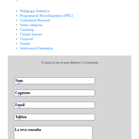
Pedagogia Sistèmica
Programació Neurolingüística (PNL)
Creixement Personal
Sense categoria
Coaching
Constel·lacions
Corporal
Gestalt
Intervenció Estratègica
Contacta'ns si tens dubtes i t'orientem