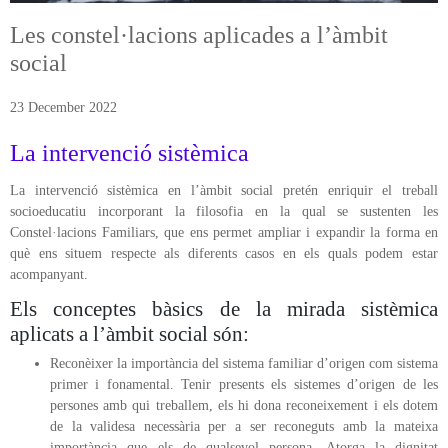
Les constel·lacions aplicades a l’àmbit
ÀREA DE CORPORAL
social
ÀREA DE PEDAGOGIA SISTÈMICA
23 December 2022
ÀREA DE INTERVENCIÓ ESTRATÈGICA
La intervenció sistèmica
ÁREA ONLINE
La intervenció sistèmica en l’àmbit social pretén enriquir el treball
socioeducatiu incorporant la filosofia en la qual se sustenten les
Constel·lacions Familiars, que ens permet ampliar i expandir la forma en
què ens situem respecte als diferents casos en els quals podem estar
acompanyant.
Els conceptes bàsics de la mirada sistèmica
aplicats a l’àmbit social són:
Reconèixer la importància del sistema familiar d’origen com sistema
primer i fonamental. Tenir presents els sistemes d’origen de les
persones amb qui treballem, els hi dona reconeixement i els dotem
de la validesa necessària per a ser reconeguts amb la mateixa
importància que els de qualsevol persona. Atorga la dignitat