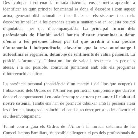
Desenvolupar i entrenar la mirada sistèmica ens permetrà aprendre a
identificar en quin principi fonamental es dona el desordre i com aquest
actua, generant disfuncionalitats i conflictes en els sistemes i com els
desordres impel·len a les persones ateses a mantenir-se en aquesta posició
d’ajudat/da, més que d’acompanyat/da.
La principal funció dels
professionals de l’àmbit social hauria d’estar encaminat a dotar
d’eines a les persones ateses per tal que arribin a una posició
d’autonomia i independència, afavorint que la seva autoimatge i
autoestima es regenerin, dotant-se de sentiments de vàlua personal.
La
posició “d’acompanyat” dona un lloc de valor i respecte a les persones
ateses, i a ser possible, construint juntament amb ells els programes
d’intervenció a aplicar.
La presència personal (consciència d’un mateix i del lloc que ocupen) i
l’observació dels Ordres de l’Amor ens permetran comprendre que darrere
de tot el comportament i en cada fet
sempre actuem per amor i lleialtat al
nostre sistema.
També ens han de permetre dibuixar amb la persona atesa
les diferents imatges de solució i el camí a recórrer per a poder afavorir el
seu desenvolupament.
Tenint com a guia els Ordres de l’Amor i la mirada sistèmica de les
Constel·lacions Familiars, és possible alleugerir el pes dels professionals de