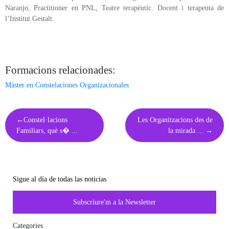
Naranjo, Practitioner en PNL, Teatre terapèutic. Docent i terapeuta de
l’Institut Gestalt.
Formacions relacionades:
Máster en Constelaciones Organizacionales
Post
Constel·lacions
Les Organitzacions des de
navigation
Familiars, què s� ...
la mirada ...
Sigue al día de todas las noticias
Subscriure'm a la Newsletter
Categories