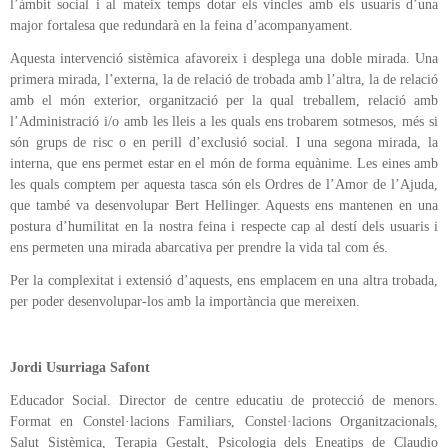
l’àmbit social i al mateix temps dotar els vincles amb els usuaris d’una
major fortalesa que redundarà en la feina d’acompanyament.
Aquesta intervenció sistèmica afavoreix i desplega una doble mirada. Una
primera mirada, l’externa, la de relació de trobada amb l’altra, la de relació
amb el món exterior, organització per la qual treballem, relació amb
l’Administració i/o amb les lleis a les quals ens trobarem sotmesos, més si
són grups de risc o en perill d’exclusió social. I una segona mirada, la
interna, que ens permet estar en el món de forma equànime. Les eines amb
les quals comptem per aquesta tasca són els Ordres de l’Amor de l’Ajuda,
que també va desenvolupar Bert Hellinger. Aquests ens mantenen en una
postura d’humilitat en la nostra feina i respecte cap al destí dels usuaris i
ens permeten una mirada abarcativa per prendre la vida tal com és.
Per la complexitat i extensió d’aquests, ens emplacem en una altra trobada,
per poder desenvolupar-los amb la importància que mereixen.
Jordi Usurriaga Safont
Educador Social. Director de centre educatiu de protecció de menors.
Format en Constel·lacions Familiars, Constel·lacions Organitzacionals,
Salut Sistèmica, Terapia Gestalt, Psicologia dels Eneatips de Claudio