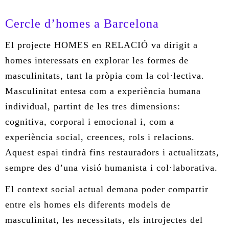
ÀREA DE CORPORAL
Cercle d’homes a Barcelona
El projecte HOMES en RELACIÓ va dirigit a
ÀREA DE PEDAGOGIA SISTÈMICA
homes interessats en explorar les formes de
ÀREA DE INTERVENCIÓ ESTRATÈGICA
masculinitats, tant la pròpia com la col·lectiva.
Masculinitat entesa com a experiència humana
ÁREA ONLINE
individual, partint de les tres dimensions:
cognitiva, corporal i emocional i, com a
experiència social, creences, rols i relacions.
Aquest espai tindrà fins restauradors i actualitzats,
sempre des d’una visió humanista i col·laborativa.
El context social actual demana poder compartir
entre els homes els diferents models de
masculinitat, les necessitats, els introjectes del