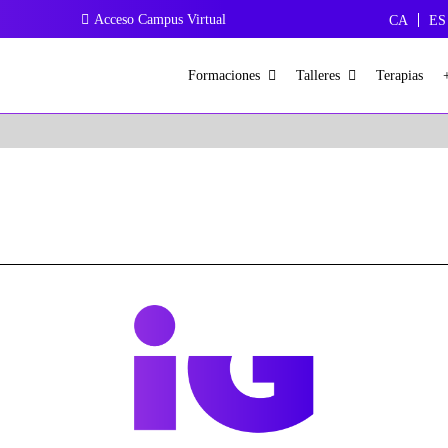
Acceso Campus Virtual
CA
ES
ción
Formaciones
Talleres
Terapias