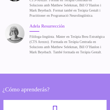
CTS-
Arezzo
.
Format
en
Teràpia
Centrada en
Solucions
amb
Matthew
Selekman
, Bill
O’Hanlon
i
Mark
Beyebach
.
Format
també en
Teràpia
Gestalt
i
Practitioner
en
Programació
Neurolingüística.
Adela Resurrección
Filòloga-lingüista. Màster en Teràpia Breu Estratègica
(CTS Arezzo). Formada en Teràpia Centrada en
Solucions amb Matthew Selekman, Bill O’Hanlon i
Mark Beyebach. També formada en Teràpia Gestalt.
¿Cómo aprenderás?