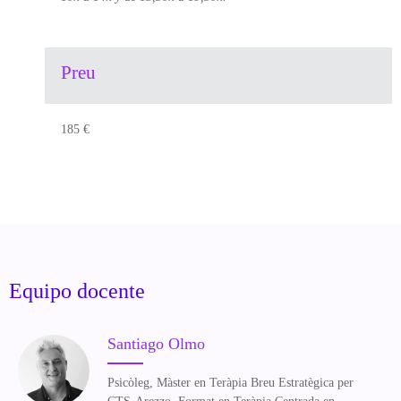
Preu
185 €
Equipo docente
Santiago Olmo
Psicòleg
,
Màster
en
Teràpia
Breu
Estratègica
per