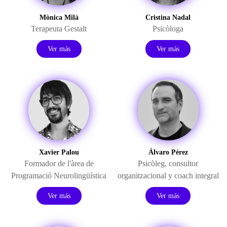
Mònica Milà
Cristina Nadal
Terapeuta Gestalt
Psicòloga
Ver más
Ver más
Xavier Palou
Álvaro Pérez
Formador de l'àrea de
Psicòleg, consultor
Programació Neurolingüística
organitzacional y coach integral
Ver más
Ver más