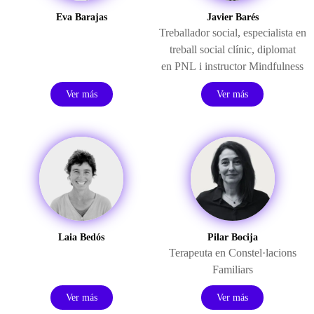
Eva Barajas
Javier Barés
Treballador social, especialista en
treball social clínic, diplomat
en PNL i instructor Mindfulness
Ver más
Ver más
Laia Bedós
Pilar Bocija
Terapeuta en Constel·lacions
Familiars
Ver más
Ver más