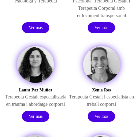
Psicóloga y Terapeuta
Psicòloga. Terapeuta Gestalt i
Terapeuta Corporal amb
enfocament transpersonal
Ver más
Ver más
Laura Paz Muñoz
Xènia Ros
Terapeuta Gestalt especialitzada
Terapeuta Gestalt i especialista en
en trauma i abordatge corporal
treball corporal
Ver más
Ver más