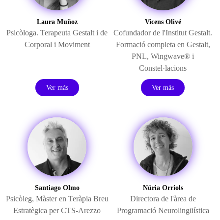
Laura Muñoz
Vicens Olivé
Psicòloga. Terapeuta Gestalt i de
Cofundador de l'Institut Gestalt.
Corporal i Moviment
Formació completa en Gestalt,
PNL, Wingwave® i
Constel·lacions
Ver más
Ver más
Santiago Olmo
Núria Orriols
Psicòleg
,
Màster
en
Teràpia
Breu
Directora de l'àrea de
Estratègica
per CTS-
Arezzo
Programació Neurolingüística