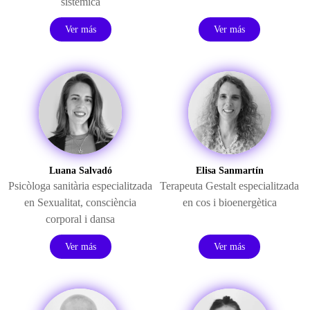
sistèmica
Ver más
Ver más
Luana Salvadó
Elisa Sanmartín
Psicòloga sanitària especialitzada
Terapeuta
Gestalt
especialitzada
en Sexualitat, consciència
en cos i
bioenergètica
corporal i dansa
Ver más
Ver más