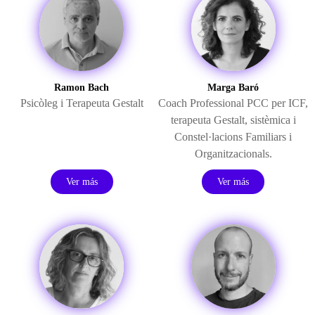
ÀREA DE CORPORAL
ÀREA DE PEDAGOGIA SISTÈMICA
Ramon Bach
Marga Baró
ÀREA DE INTERVENCIÓ ESTRATÈGICA
Psicòleg i Terapeuta Gestalt
Coach Professional PCC per ICF,
terapeuta Gestalt, sistèmica i
ÁREA ONLINE
Constel·lacions Familiars i
Organitzacionals.
Ver más
Ver más