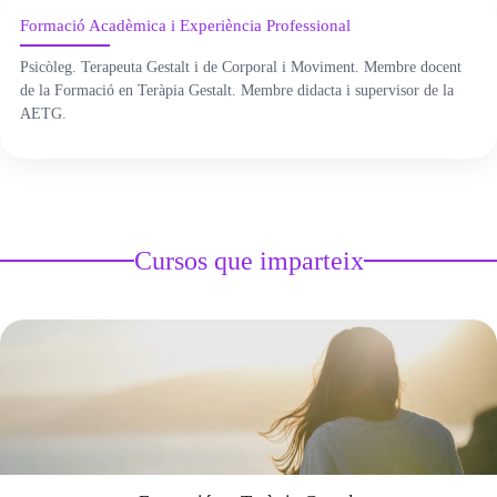
Formació Acadèmica i Experiència Professional
ÀREA DE CORPORAL
Psicòleg. Terapeuta Gestalt i de Corporal i Moviment. Membre docent
de la Formació en Teràpia Gestalt. Membre didacta i supervisor de la
ÀREA DE PEDAGOGIA SISTÈMICA
AETG.
ÀREA DE INTERVENCIÓ ESTRATÈGICA
ÁREA ONLINE
Cursos que imparteix