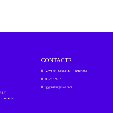
CONTACTE
Verdi, 94, baixos 08012 Barcelona
93 237 28 15
ig@institutgestalt.com
STALT
t i accepto