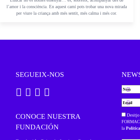
Educar no és només ensenyar… és, sobretot, acompanyar des de
l’amor i la consciència. En aquest camí pots trobar una nova mirada
per viure la criança amb més sentit, més calma i més cor.
SEGUEIX-NOS
NEW
CONOCE NUESTRA
Desitjo
FORMACIÓ
FUNDACIÓN
la
Polític