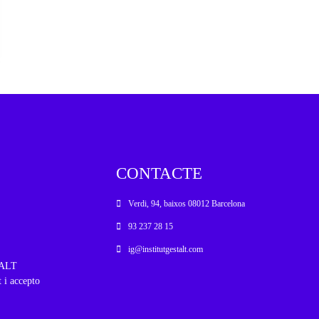
CONTACTE
Verdi, 94, baixos 08012 Barcelona
93 237 28 15
ig@institutgestalt.com
STALT
t i accepto