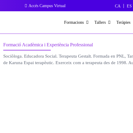
Accés Campus Virtual
CA
ES
Formacions
Tallers
Teràpies
Formació Acadèmica i Experiència Professional
Sociòloga. Educadora Social. Terapeuta Gestalt. Formada en PNL, Tantr
de Karuna Espai terapèutic. Exerceix com a terapeuta des de 1998. Au