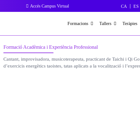
Accés Campus Virtual
CA
ES
Formacions
Tallers
Teràpies
Formació Acadèmica i Experiència Professional
Cantant, improvisadora, musicoterapeuta, practicant de Taichi i Qi Go
d’exercicis energètics taoistes, tatas aplicats a la vocalització i l’expre