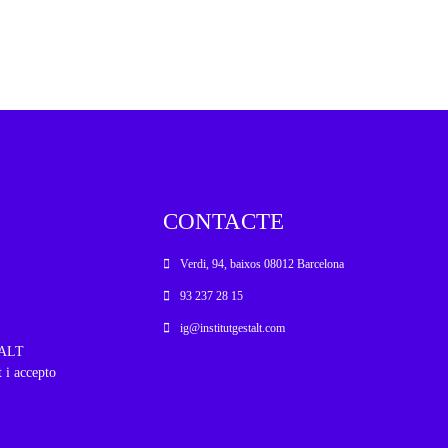
CONTACTE
Verdi, 94, baixos 08012 Barcelona
93 237 28 15
ig@institutgestalt.com
STALT
t i accepto