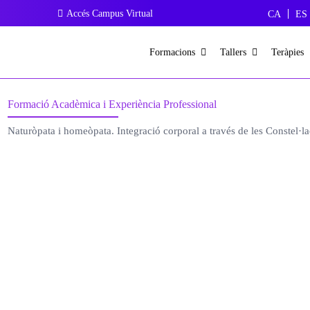
Accés Campus Virtual
CA
ES
Formacions
Tallers
Teràpies
Formació Acadèmica i Experiència Professional
Naturòpata i homeòpata. Integració corporal a través de les Constel·la