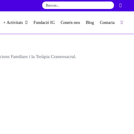
+ Activitats
Fundació IG
Coneix-nos
Blog
Contacta
cions Familiars i la Teràpia Craneosacral.