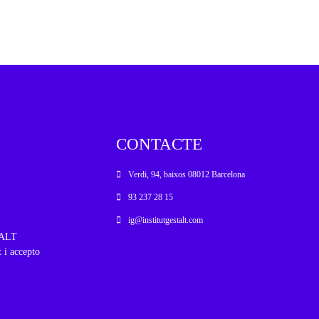
CONTACTE
Verdi, 94, baixos 08012 Barcelona
93 237 28 15
ig@institutgestalt.com
STALT
t i accepto