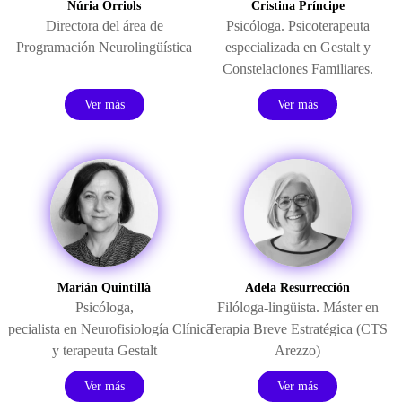
Núria Orriols
Cristina Príncipe
Directora del área de
Psicóloga. Psicoterapeuta
Programación Neurolingüística
especializada en Gestalt y
Constelaciones Familiares.
Ver más
Ver más
Marián Quintillà
Adela Resurrección
Psicóloga,
Filóloga-lingüista. Máster en
especialista
en
Neurofisiología
Clínica
Terapia Breve Estratégica (CTS
y terapeuta Gestalt
Arezzo)
Ver más
Ver más