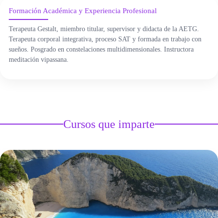
ÁREA DE TRAUMA
Formación Académica y Experiencia Profesional
ÁREA DE CORPORAL
Terapeuta Gestalt, miembro titular, supervisor y didacta de la AETG.
Terapeuta corporal integrativa, proceso SAT y formada en trabajo con
sueños. Posgrado en constelaciones multidimensionales. Instructora
ÁREA DE PEDAGOGÍA SISTÉMICA
meditación vipassana.
ÁREA DE INTERVENCIÓN ESTRATÉGICA
ÁREA ONLINE
Cursos que imparte