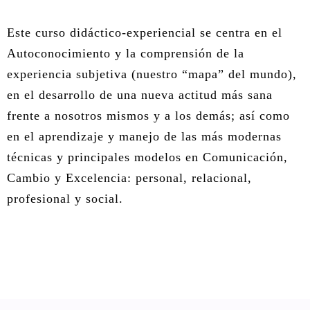
ÁREA DE TRAUMA
Este curso didáctico-experiencial se centra en el
ÁREA DE CORPORAL
Autoconocimiento y la comprensión de la
experiencia subjetiva (nuestro “mapa” del mundo),
ÁREA DE PEDAGOGÍA SISTÉMICA
en el desarrollo de una nueva actitud más sana
ÁREA DE INTERVENCIÓN ESTRATÉGICA
frente a nosotros mismos y a los demás; así como
en el aprendizaje y manejo de las más modernas
ÁREA ONLINE
técnicas y principales modelos en Comunicación,
Cambio y Excelencia: personal, relacional,
profesional y social.