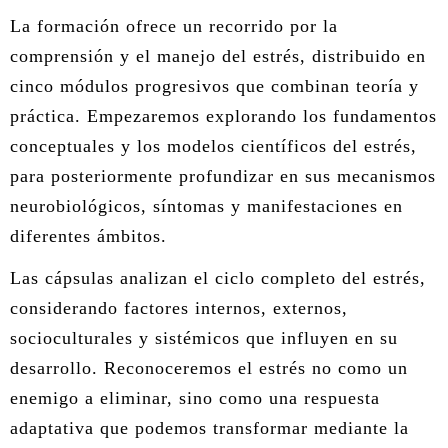
ÁREA DE TRAUMA
La formación ofrece un recorrido por la
comprensión y el manejo del estrés, distribuido en
ÁREA DE CORPORAL
cinco módulos progresivos que combinan teoría y
ÁREA DE PEDAGOGÍA SISTÉMICA
práctica. Empezaremos explorando los fundamentos
conceptuales y los modelos científicos del estrés,
ÁREA DE INTERVENCIÓN ESTRATÉGICA
para posteriormente profundizar en sus mecanismos
neurobiológicos, síntomas y manifestaciones en
ÁREA ONLINE
diferentes ámbitos.
Las cápsulas analizan el ciclo completo del estrés,
considerando factores internos, externos,
socioculturales y sistémicos que influyen en su
desarrollo. Reconoceremos el estrés no como un
enemigo a eliminar, sino como una respuesta
adaptativa que podemos transformar mediante la