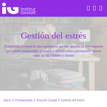
Saltar
al
contenido
Gestión del estrés
ÁREA DE GESTALT
ÁREA DE GESTALT
TERAPIAS
GRUPOS
EQUIPO INTERNO
Transforma el estrés de una experiencia que nos domina en una respuesta
que puedes comprender, gestionar y utilizar como información valiosa
ÁREA DE CONSTELACIONES FAMILIARES
ÁREA DE CONSTELACIONES FAMILIARES
PROCESOS DE COACHING
SUPERVISIONES Y PRÁCTICAS
EQUIPO DOCENTE Y TERAPÉUTICO
sobre tus necesidades y límites
ÁREA DE CONSTELACIONES ORGANIZACIONALES
ÁREA DE CORPORAL
ACTIVIDADES GRATUITAS
ÁREA DE PROGRAMACIÓN NEUROLINGÜÍSTICA
ÁREA DE INTERVENCIÓN ESTRATÉGICA
(PNL)
ÁREA DE COACHING
Inicio
Formaciones
Área de Gestalt
Gestión del estrés