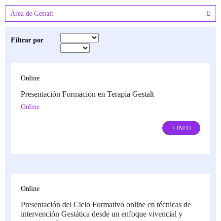
ÁREA DE TRAUMA
Área de Gestalt
ÁREA DE CORPORAL
Filtrar por
ÁREA DE PEDAGOGÍA SISTÉMICA
Online
ÁREA DE INTERVENCIÓN ESTRATÉGICA
Presentación Formación en Terapia Gestalt
ÁREA ONLINE
Online
+ INFO
Online
Presentación del Ciclo Formativo online en técnicas de
intervención Gestática desde un enfoque vivencial y