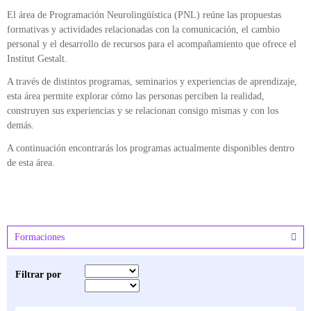
ÁREA DE TRAUMA
El área de Programación Neurolingüística (PNL) reúne las propuestas
formativas y actividades relacionadas con la comunicación, el cambio
ÁREA DE CORPORAL
personal y el desarrollo de recursos para el acompañamiento que ofrece el
Institut Gestalt.
ÁREA DE PEDAGOGÍA SISTÉMICA
A través de distintos programas, seminarios y experiencias de aprendizaje,
esta área permite explorar cómo las personas perciben la realidad,
construyen sus experiencias y se relacionan consigo mismas y con los
ÁREA DE INTERVENCIÓN ESTRATÉGICA
demás.
ÁREA ONLINE
A continuación encontrarás los programas actualmente disponibles dentro
de esta área.
Formaciones
Filtrar por