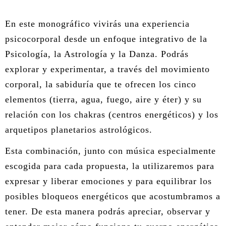
ÁREA DE TRAUMA
En este monográfico vivirás una experiencia
ÁREA DE CORPORAL
psicocorporal desde un enfoque integrativo de la
Psicología, la Astrología y la Danza. Podrás
ÁREA DE PEDAGOGÍA SISTÉMICA
explorar y experimentar, a través del movimiento
ÁREA DE INTERVENCIÓN ESTRATÉGICA
corporal, la sabiduría que te ofrecen los cinco
elementos (tierra, agua, fuego, aire y éter) y su
ÁREA ONLINE
relación con los chakras (centros energéticos) y los
arquetipos planetarios astrológicos.
Esta combinación, junto con música especialmente
escogida para cada propuesta, la utilizaremos para
expresar y liberar emociones y para equilibrar los
posibles bloqueos energéticos que acostumbramos a
tener. De esta manera podrás apreciar, observar y