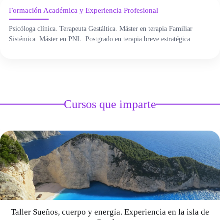
ÁREA DE TRAUMA
Formación Académica y Experiencia Profesional
ÁREA DE CORPORAL
Psicóloga clínica. Terapeuta Gestáltica. Máster en terapia Familiar
Sistémica. Máster en PNL. Postgrado en terapia breve estratégica.
ÁREA DE PEDAGOGÍA SISTÉMICA
ÁREA DE INTERVENCIÓN ESTRATÉGICA
Cursos que imparte
ÁREA ONLINE
Taller Sueños, cuerpo y energía. Experiencia en la isla de