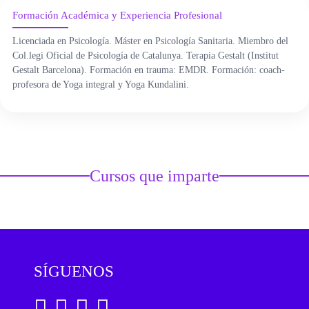
ÁREA DE TRAUMA
Formación Académica y Experiencia Profesional
ÁREA DE CORPORAL
Licenciada en Psicología. Máster en Psicología Sanitaria. Miembro del
Col.legi Oficial de Psicología de Catalunya. Terapia Gestalt (Institut
Gestalt Barcelona). Formación en trauma: EMDR. Formación: coach-
ÁREA DE PEDAGOGÍA SISTÉMICA
profesora de Yoga integral y Yoga Kundalini.
ÁREA DE INTERVENCIÓN ESTRATÉGICA
ÁREA ONLINE
Cursos que imparte
SÍGUENOS