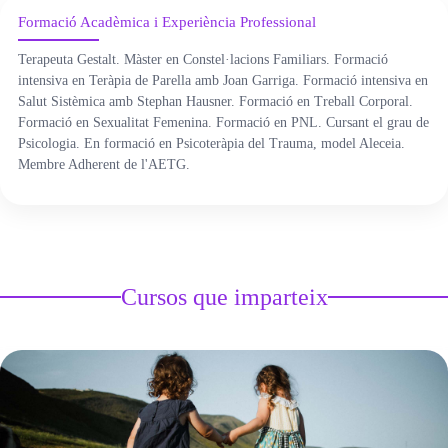
Formació Acadèmica i Experiència Professional
ÀREA DE CORPORAL
Terapeuta Gestalt. Màster en Constel·lacions Familiars. Formació
intensiva en Teràpia de Parella amb Joan Garriga. Formació intensiva en
ÀREA DE PEDAGOGIA SISTÈMICA
Salut Sistèmica amb Stephan Hausner. Formació en Treball Corporal.
Formació en Sexualitat Femenina. Formació en PNL. Cursant el grau de
ÀREA DE INTERVENCIÓ ESTRATÈGICA
Psicologia. En formació en Psicoteràpia del Trauma, model Aleceia.
Membre Adherent de l'AETG.
ÁREA ONLINE
Cursos que imparteix