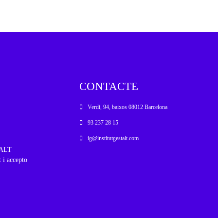
CONTACTE
Verdi, 94, baixos 08012 Barcelona
93 237 28 15
ig@institutgestalt.com
STALT
t i accepto