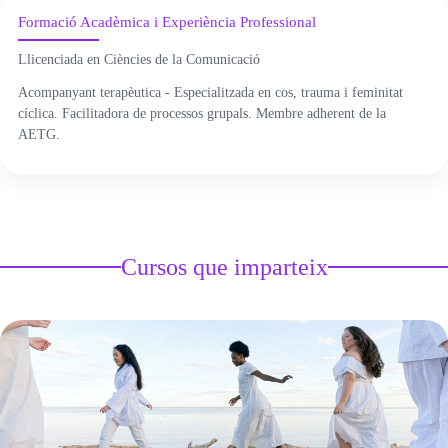
Formació Acadèmica i Experiència Professional
ÀREA DE CORPORAL
Llicenciada en Ciències de la Comunicació
ÀREA DE PEDAGOGIA SISTÈMICA
Acompanyant terapèutica - Especialitzada en cos, trauma i feminitat
cíclica. Facilitadora de processos grupals. Membre adherent de la
AETG.
ÀREA DE INTERVENCIÓ ESTRATÈGICA
ÁREA ONLINE
Cursos que imparteix