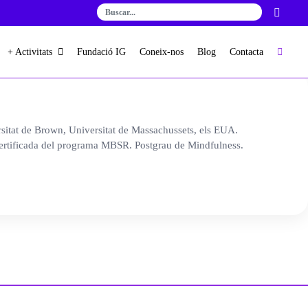
+ Activitats
Fundació IG
Coneix-nos
Blog
Contacta
sitat
de Brown,
Universitat
de
Massachussets
,
els
EUA.
ertificada del programa MBSR.
Postgrau
de
Mindfulness
.