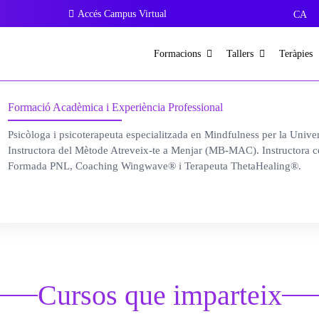
Accés Campus Virtual
CA
Formacions
Tallers
Teràpies
Formació Acadèmica i Experiència Professional
Psicòloga
i psicoterapeuta
especialitzada
en
Mindfulness
per la
Univer
Instructora del
Mètode
Atreveix
-te a
Menjar
(MB-MAC). Instructora c
Formada PNL,
Coaching
Wingwave
® i Terapeuta
ThetaHealing
®.
Cursos que imparteix