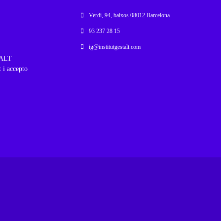
Verdi, 94, baixos 08012 Barcelona
93 237 28 15
ig@institutgestalt.com
STALT
t i accepto