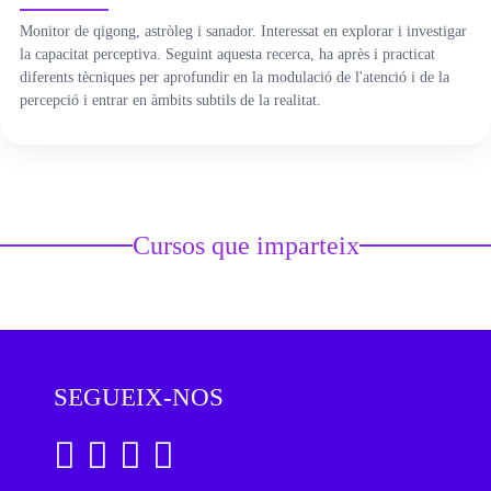
Monitor de qigong, astròleg i sanador. Interessat en explorar i investigar
ÀREA DE CORPORAL
la capacitat perceptiva. Seguint aquesta recerca, ha après i practicat
diferents tècniques per aprofundir en la modulació de l'atenció i de la
ÀREA DE PEDAGOGIA SISTÈMICA
percepció i entrar en àmbits subtils de la realitat.
ÀREA DE INTERVENCIÓ ESTRATÈGICA
ÁREA ONLINE
Cursos que imparteix
SEGUEIX-NOS