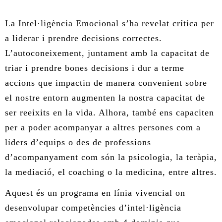
ÀREA DE CORPORAL
La Intel·ligència Emocional s’ha revelat crítica per
a liderar i prendre decisions correctes.
ÀREA DE PEDAGOGIA SISTÈMICA
L’autoconeixement, juntament amb la capacitat de
triar i prendre bones decisions i dur a terme
ÀREA DE INTERVENCIÓ ESTRATÈGICA
accions que impactin de manera convenient sobre
ÁREA ONLINE
el nostre entorn augmenten la nostra capacitat de
ser reeixits en la vida. Alhora, també ens capaciten
per a poder acompanyar a altres persones com a
líders d’equips o des de professions
d’acompanyament com són la psicologia, la teràpia,
la mediació, el coaching o la medicina, entre altres.
Aquest és un programa en línia vivencial on
desenvolupar competències d’intel·ligència