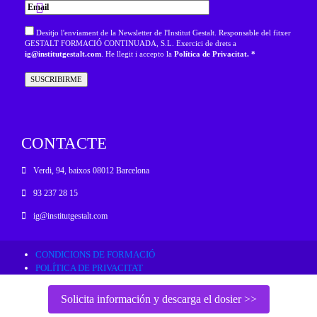
Desitjo l'enviament de la Newsletter de l'Institut Gestalt. Responsable del fitxer
GESTALT FORMACIÓ CONTINUADA, S.L. Exercici de drets a
ig@institutgestalt.com
. He llegit i accepto la
Política de Privacitat. *
CONTACTE
Verdi, 94, baixos 08012 Barcelona
93 237 28 15
ig@institutgestalt.com
CONDICIONS DE FORMACIÓ
POLÍTICA DE PRIVACITAT
RESOLUCIÓ ALTERNATIVA DE CONFLICTES
POLÍTICA DE COOKIES
Solicita información y descarga el dosier >>
AVÍS LEGAL