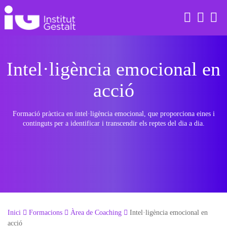
Skip
to
content
Intel·ligència emocional en
acció
ÀREA DE GESTALT
ÀREA DE GESTALT
TERÀPIES
GRUPS
EQUIP INTERN
ÀREA DE CONSTEL·LACIONS FAMILIARS
ÀREA DE CONSTEL·LACIONS FAMILIARS
PROCESSOS DE COACHING
SUPERVISIONS I PRÀCTIQUES
EQUIP DOCENT I TERAPÈUTIC
Formació pràctica en intel·ligència emocional, que proporciona eines i
continguts per a identificar i transcendir els reptes del dia a dia.
ÀREA DE CONSTEL·LACIONS ORGANITZACIONALS
ÀREA DE CORPORAL
ACTIVITATS GRATUÏTES
ÀREA DE PROGRAMACIÓ NEUROLINGÜÍSTICA (PNL)
ÀREA DE PEDAGOGIA SISTÈMICA
ÀREA DE COACHING
ÀREA DE INTERVENCIÓ ESTRATÈGICA
Inici
Formacions
Àrea de Coaching
Intel·ligència emocional en
ÀREA DE TRAUMA
acció