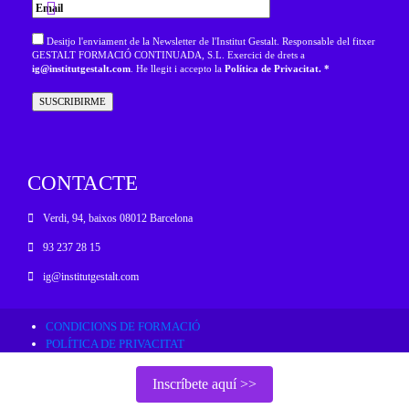
Desitjo l'enviament de la Newsletter de l'Institut Gestalt. Responsable del fitxer
GESTALT FORMACIÓ CONTINUADA, S.L. Exercici de drets a
ig@institutgestalt.com
. He llegit i accepto la
Política de Privacitat. *
CONTACTE
Verdi, 94, baixos 08012 Barcelona
93 237 28 15
ig@institutgestalt.com
CONDICIONS DE FORMACIÓ
POLÍTICA DE PRIVACITAT
RESOLUCIÓ ALTERNATIVA DE CONFLICTES
POLÍTICA DE COOKIES
Inscríbete aquí >>
AVÍS LEGAL