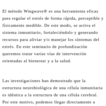
ÀREA DE CORPORAL
El método Wingwave® es una herramienta eficaz
para regular el estrés de forma rápida, perceptible y
ÀREA DE PEDAGOGIA SISTÈMICA
físicamente medible. De este modo, se activa el
sistema inmunitario, fortaleciéndolo y generando
ÀREA DE INTERVENCIÓ ESTRATÈGICA
recursos para aliviar y/o manejar los síntomas del
ÁREA ONLINE
estrés. En este seminario de profundización
queremos tratar varias vías de intervención
orientadas al bienestar y a la salud.
Las investigaciones han demostrado que la
estructura neurobiológica de una célula inmunitaria
es idéntica a la estructura de una célula cerebral.
Por este motivo, podemos llegar directamente a