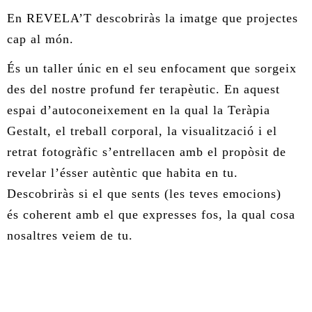
En REVELA’T descobriràs la imatge que projectes
ÀREA DE CORPORAL
cap al món.
ÀREA DE PEDAGOGIA SISTÈMICA
És un taller únic en el seu enfocament que sorgeix
des del nostre profund fer terapèutic. En aquest
ÀREA DE INTERVENCIÓ ESTRATÈGICA
espai d’autoconeixement en la qual la Teràpia
Gestalt, el treball corporal, la visualització i el
ÁREA ONLINE
retrat fotogràfic s’entrellacen amb el propòsit de
revelar l’ésser autèntic que habita en tu.
Descobriràs si el que sents (les teves emocions)
és coherent amb el que expresses fos, la qual cosa
nosaltres veiem de tu.