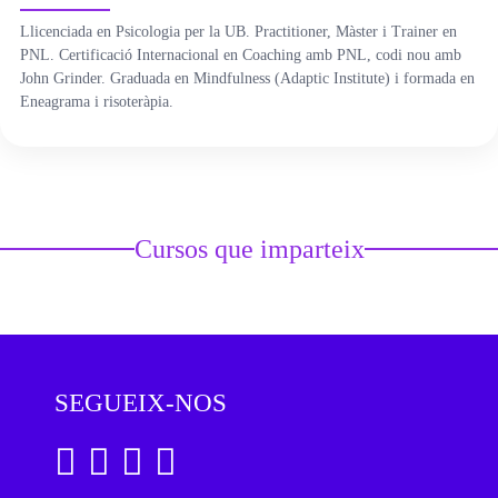
Llicenciada en Psicologia per la UB. Practitioner, Màster i Trainer en
ÀREA DE CORPORAL
PNL. Certificació Internacional en Coaching amb PNL, codi nou amb
John Grinder. Graduada en Mindfulness (Adaptic Institute) i formada en
ÀREA DE PEDAGOGIA SISTÈMICA
Eneagrama i risoteràpia.
ÀREA DE INTERVENCIÓ ESTRATÈGICA
ÁREA ONLINE
Cursos que imparteix
SEGUEIX-NOS