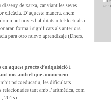
De
eu disseny de xarxa, canviant les seves
GEST
jor eficàcia. D’aquesta manera, anem
ominant noves habilitats intel·lectuals i
aran forma i significats als anteriors.
cia para otro nuevo aprendizaje (Dhers,
s en aquest procés d’adquisició i
obant-nos amb el que anomenem
àmbit psicoeducatiu, les dificultats
ts relacionades tant amb l’aritmètica, com
., 2015).