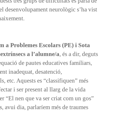
ests tres grups de dificultats es parla de
a, el desenvolupament neurològic s’ha vist
 naixement.
om a Problemes Escolars (PE) i Sota
extrínsecs a l’alumne/a
, és a dir, deguts
equació de pautes educatives familiars,
ment inadequat, desatenció,
als, etc. Aquests es “classifiquen” més
ctar i ser present al llarg de la vida
 ser “El nen que va ser criat com un gos”
s, avui dia, parlaríem més de traumes