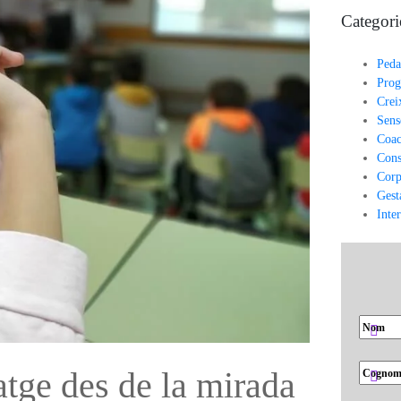
Categori
Peda
Prog
Crei
Sens
Coac
Cons
Corp
Gest
Inte
atge des de la mirada