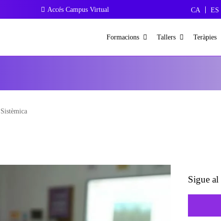
Accés Campus Virtual
CA
ES
Formacions
Tallers
Teràpies
 Sistèmica
Sigue al 