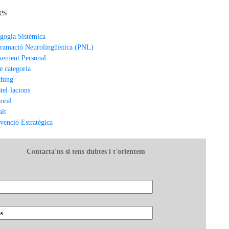
es
gogia Sistèmica
ramació Neurolingüística (PNL)
xement Personal
e categoria
hing
tel·lacions
oral
alt
rvenció Estratègica
Contacta'ns si tens dubtes i t'orientem