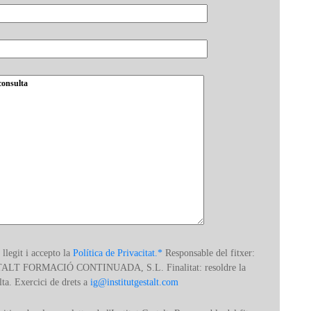
 llegit i accepto la
Política de Privacitat.*
Responsable del fitxer:
ALT FORMACIÓ CONTINUADA, S.L. Finalitat: resoldre la
lta. Exercici de drets a
ig@institutgestalt.com