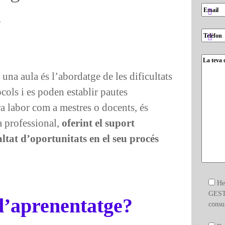
a
una aula és l’abordatge de les dificultats
ols i es poden establir pautes
ra labor com a mestres o docents, és
a professional,
oferint el suport
altat d’oportunitats en el seu procés
He
GEST
 d’aprenentatge?
consu