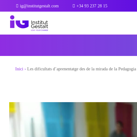
Skip
ig@institutgestalt.com
+34 93 237 28 15
to
Blog
content
Inici
›
Les dificultats d’aprenentatge des de la mirada de la Pedagogia