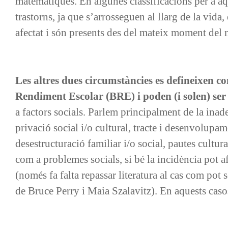
matemàtiques. En algunes classificacions per a aqu
trastorns, ja que s’arrosseguen al llarg de la vid
afectat i són presents des del mateix moment del
Les altres dues circumstàncies es defineixen c
Rendiment Escolar (BRE) i poden (i solen) ser 
a factors socials. Parlem principalment de la inad
privació social i/o cultural, tracte i desenvolupa
desestructuració familiar i/o social, pautes cultur
com a problemes socials, si bé la incidència pot afe
(només fa falta repassar literatura al cas com pot
de Bruce Perry i Maia Szalavitz). En aquests caso