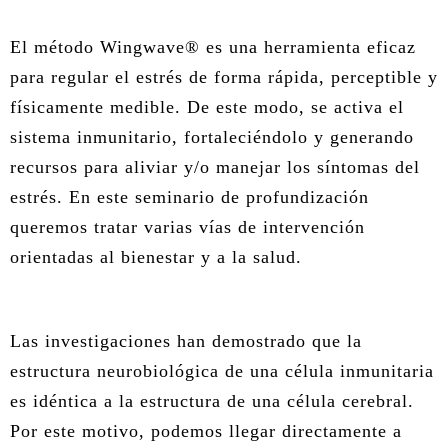
ÁREA DE TRAUMA
El método Wingwave® es una herramienta eficaz
ÁREA DE CORPORAL
para regular el estrés de forma rápida, perceptible y
físicamente medible. De este modo, se activa el
ÁREA DE PEDAGOGÍA SISTÉMICA
sistema inmunitario, fortaleciéndolo y generando
ÁREA DE INTERVENCIÓN ESTRATÉGICA
recursos para aliviar y/o manejar los síntomas del
estrés. En este seminario de profundización
ÁREA ONLINE
queremos tratar varias vías de intervención
orientadas al bienestar y a la salud.
Las investigaciones han demostrado que la
estructura neurobiológica de una célula inmunitaria
es idéntica a la estructura de una célula cerebral.
Por este motivo, podemos llegar directamente a