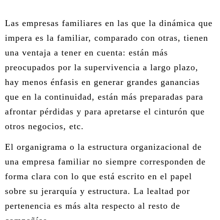
ÁREA DE TRAUMA
Las empresas familiares en las que la dinámica que
ÁREA DE CORPORAL
impera es la familiar, comparado con otras, tienen
una ventaja a tener en cuenta: están más
ÁREA DE PEDAGOGÍA SISTÉMICA
preocupados por la supervivencia a largo plazo,
ÁREA DE INTERVENCIÓN ESTRATÉGICA
hay menos énfasis en generar grandes ganancias
que en la continuidad, están más preparadas para
ÁREA ONLINE
afrontar pérdidas y para apretarse el cinturón que
otros negocios, etc.
El organigrama o la estructura organizacional de
una empresa familiar no siempre corresponden de
forma clara con lo que está escrito en el papel
sobre su jerarquía y estructura. La lealtad por
pertenencia es más alta respecto al resto de