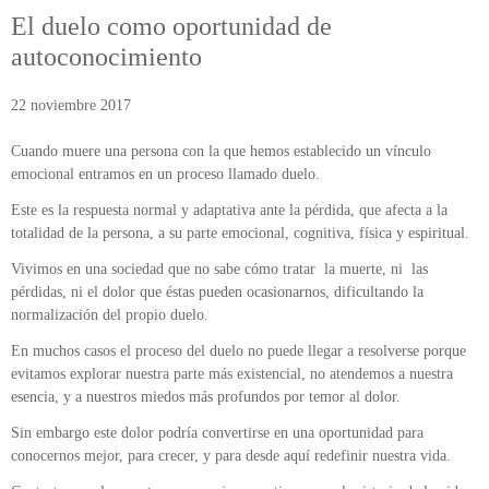
ÁREA DE TRAUMA
El duelo como oportunidad de
autoconocimiento
ÁREA DE CORPORAL
22 noviembre 2017
ÁREA DE PEDAGOGÍA SISTÉMICA
Cuando muere una persona con la que hemos establecido un vínculo
ÁREA DE INTERVENCIÓN ESTRATÉGICA
emocional entramos en un proceso llamado duelo.
Este es la respuesta normal y adaptativa ante la pérdida, que afecta a la
ÁREA ONLINE
totalidad de la persona, a su parte emocional, cognitiva, física y espiritual.
Vivimos en una sociedad que no sabe cómo tratar la muerte, ni las
pérdidas, ni el dolor que éstas pueden ocasionarnos, dificultando la
normalización del propio duelo.
En muchos casos el proceso del duelo no puede llegar a resolverse porque
evitamos explorar nuestra parte más existencial, no atendemos a nuestra
esencia, y a nuestros miedos más profundos por temor al dolor.
Sin embargo este dolor podría convertirse en una oportunidad para
conocernos mejor, para crecer, y para desde aquí redefinir nuestra vida.