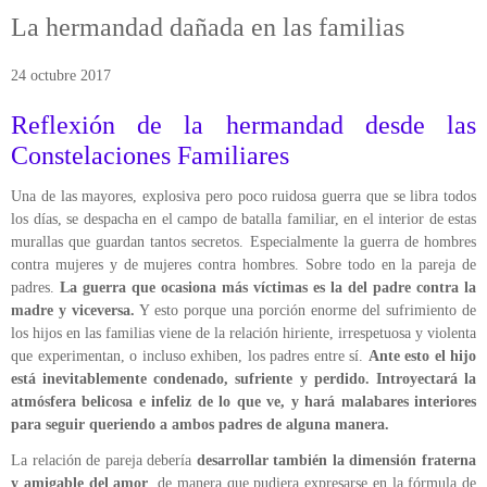
ÁREA DE TRAUMA
La hermandad dañada en las familias
ÁREA DE CORPORAL
24 octubre 2017
ÁREA DE PEDAGOGÍA SISTÉMICA
Reflexión de la hermandad desde las
Constelaciones Familiares
ÁREA DE INTERVENCIÓN ESTRATÉGICA
Una de las mayores, explosiva pero poco ruidosa guerra que se libra todos
los días, se despacha en el campo de batalla familiar, en el interior de estas
ÁREA ONLINE
murallas que guardan tantos secretos. Especialmente la guerra de hombres
contra mujeres y de mujeres contra hombres. Sobre todo en la pareja de
padres.
La guerra que ocasiona más víctimas es la del padre contra la
madre y viceversa.
Y esto porque una porción enorme del sufrimiento de
los hijos en las familias viene de la relación hiriente, irrespetuosa y violenta
que experimentan, o incluso exhiben, los padres entre sí.
Ante esto el hijo
está inevitablemente condenado, sufriente y perdido. Introyectará la
atmósfera belicosa e infeliz de lo que ve, y hará malabares interiores
para seguir queriendo a ambos padres de alguna manera.
La relación de pareja debería
desarrollar también la dimensión fraterna
y amigable del amor
, de manera que pudiera expresarse en la fórmula de