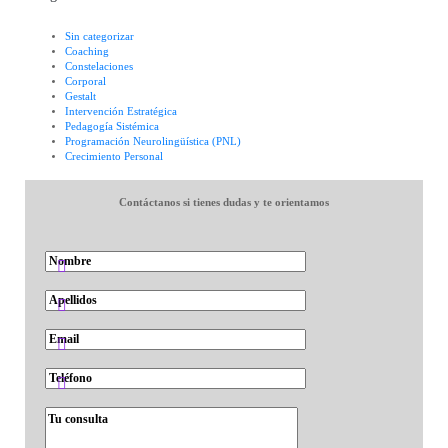
Sin categorizar
Coaching
Constelaciones
Corporal
Gestalt
Intervención Estratégica
Pedagogía Sistémica
Programación Neurolingüística (PNL)
Crecimiento Personal
Contáctanos si tienes dudas y te orientamos