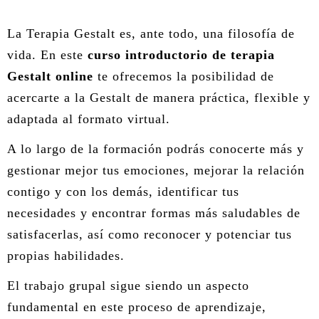
ÁREA DE CORPORAL
La Terapia Gestalt es, ante todo, una filosofía de
vida. En este
curso introductorio de terapia
ÁREA DE PEDAGOGÍA SISTÉMICA
Gestalt online
te ofrecemos la posibilidad de
acercarte a la Gestalt de manera práctica, flexible y
ÁREA DE INTERVENCIÓN ESTRATÉGICA
adaptada al formato virtual.
ÁREA ONLINE
A lo largo de la formación podrás conocerte más y
gestionar mejor tus emociones, mejorar la relación
contigo y con los demás, identificar tus
necesidades y encontrar formas más saludables de
satisfacerlas, así como reconocer y potenciar tus
propias habilidades.
El trabajo grupal sigue siendo un aspecto
fundamental en este proceso de aprendizaje,