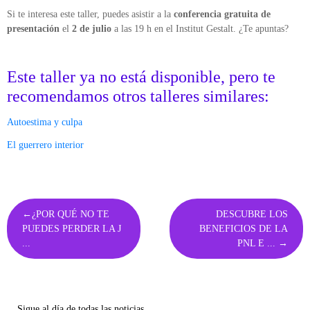
Si te interesa este taller, puedes asistir a la
conferencia gratuita de
presentación
el
2 de julio
a las 19 h en el Institut Gestalt. ¿Te apuntas?
Este taller ya no está disponible, pero te
recomendamos otros talleres similares:
Autoestima y culpa
El guerrero interior
Navegación
¿POR QUÉ NO TE
DESCUBRE LOS
de
PUEDES PERDER LA J
BENEFICIOS DE LA
entradas
...
PNL E ...
Sigue al día de todas las noticias