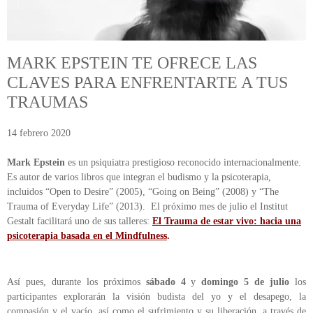
ÁREA DE TRAUMA
ÁREA DE CORPORAL
MARK EPSTEIN TE OFRECE LAS
ÁREA DE PEDAGOGÍA SISTÉMICA
CLAVES PARA ENFRENTARTE A TUS
TRAUMAS
ÁREA DE INTERVENCIÓN ESTRATÉGICA
14 febrero 2020
ÁREA ONLINE
Mark Epstein
es un psiquiatra prestigioso reconocido internacionalmente.
Es autor de varios libros que integran el budismo y la psicoterapia,
incluidos “Open to Desire” (2005), “Going on Being” (2008) y “The
Trauma of Everyday Life” (2013). El próximo mes de julio el Institut
Gestalt facilitará uno de sus talleres:
El Trauma de estar vivo: hacia una
psicoterapia basada en el Mindfulness
.
Así pues, durante los próximos
sábado 4
y
domingo 5 de julio
los
participantes explorarán la visión budista del yo y el desapego, la
compasión y el vacío, así como el sufrimiento y su liberación, a través de