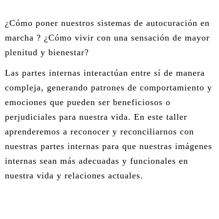
ÁREA DE TRAUMA
¿Cómo poner nuestros sistemas de autocuración en
ÁREA DE CORPORAL
marcha ? ¿Cómo vivir con una sensación de mayor
plenitud y bienestar?
ÁREA DE PEDAGOGÍA SISTÉMICA
Las partes internas interactúan entre sí de manera
ÁREA DE INTERVENCIÓN ESTRATÉGICA
compleja, generando patrones de comportamiento y
emociones que pueden ser beneficiosos o
ÁREA ONLINE
perjudiciales para nuestra vida. En este taller
aprenderemos a reconocer y reconciliarnos con
nuestras partes internas para que nuestras imágenes
internas sean más adecuadas y funcionales en
nuestra vida y relaciones actuales.