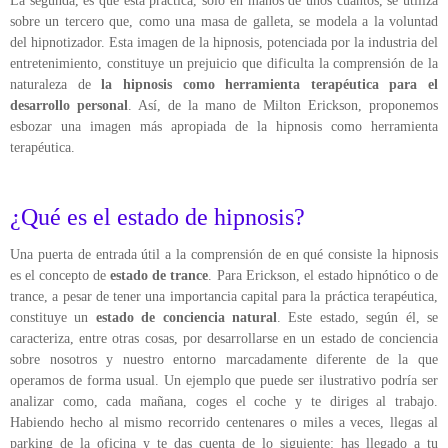
La segunda, es que esta práctica, solo en manos de unos cuantos, se utiliza
sobre un tercero que, como una masa de galleta, se modela a la voluntad
del hipnotizador. Esta imagen de la hipnosis, potenciada por la industria del
entretenimiento, constituye un prejuicio que dificulta la comprensión de la
naturaleza de
la hipnosis como herramienta terapéutica para el
desarrollo personal
. Así, de la mano de Milton
Erickson
, proponemos
esbozar una imagen más apropiada de la hipnosis como herramienta
terapéutica.
¿Qué es el estado de hipnosis?
Una puerta de entrada útil a la comprensión de en qué consiste la hipnosis
es el concepto de
estado de trance
. Para
Erickson
, el estado hipnótico o de
trance, a pesar de tener una importancia capital para la práctica terapéutica,
constituye un
estado de conciencia natural
. Este estado, según él, se
caracteriza, entre otras cosas, por desarrollarse en un estado de conciencia
sobre nosotros y nuestro entorno marcadamente diferente de la que
operamos de forma usual. Un ejemplo que puede ser ilustrativo podría ser
analizar como, cada mañana, coges el coche y te diriges al trabajo.
Habiendo hecho al mismo recorrido centenares o miles a veces, llegas al
parking de la oficina y te das cuenta de lo siguiente: has llegado a tu