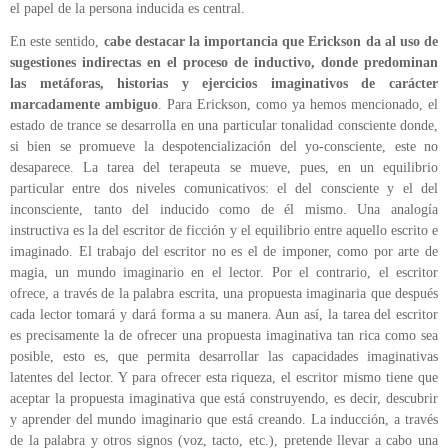
el papel de la persona inducida es central.
En este sentido,
cabe destacar la importancia que
Erickson
da al uso de
sugestiones indirectas en el proceso de inductivo, donde predominan
las metáforas, historias y ejercicios imaginativos de carácter
marcadamente ambiguo
. Para
Erickson
, como ya hemos mencionado, el
estado de trance se desarrolla en una particular tonalidad consciente donde,
si bien se promueve la
despotencialización
del yo-consciente, este no
desaparece. La tarea del terapeuta se mueve, pues, en un equilibrio
particular entre dos niveles comunicativos: el del consciente y el del
inconsciente, tanto del inducido como de él mismo. Una analogía
instructiva es la del escritor de ficción y el equilibrio entre aquello escrito e
imaginado. El trabajo del escritor no es el de imponer, como por arte de
magia, un mundo imaginario en el lector. Por el contrario, el escritor
ofrece, a través de la palabra escrita, una propuesta imaginaria que después
cada lector tomará y dará forma a su manera. Aun así, la tarea del escritor
es precisamente la de ofrecer una propuesta imaginativa tan rica como sea
posible, esto es, que permita desarrollar las capacidades imaginativas
latentes del lector. Y para ofrecer esta riqueza, el escritor mismo tiene que
aceptar la propuesta imaginativa que está construyendo, es decir, descubrir
y aprender del mundo imaginario que está creando. La inducción, a través
de la palabra y otros signos (voz, tacto, etc.), pretende llevar a cabo una