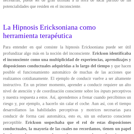
necesarias, puede ser de gran utilidad a la hora de sacar partido de las
potencialidades que residen en el inconsciente.
La Hipnosis Ericksoniana como
herramienta terapéutica
Para entender en qué consiste la hipnosis
Ericksoniana
puede ser útil
profundizar algo más en la noción del inconsciente.
Erickson
identificaba
el inconsciente como una multiplicidad de experiencias, aprendizajes y
disposiciones conductuales adquiridas a lo largo del tiempo
y que hacen
posible el funcionamiento automático de muchas de las acciones que
realizamos cotidianamente. El ejemplo de conducir vuelve a ser altamente
instructivo. En un primer momento, aprender a conducir requiere un alto
nivel de atención y de coordinación consciente sobre los
inputs
perceptivos
y nuestra respuesta a estos. Así, aprendemos a frenar cuando percibimos un
riesgo y, por ejemplo, a hacerlo sin calar el coche. Aun así, con el tiempo
desarrollamos las habilidades perceptivas y motrices necesarias para
conducir de forma casi automática, esto es, sin un esfuerzo consciente
perceptible.
Erickson
sospechaba que el rol de estas disposiciones
conductuales, la mayoría de las cuales no recordamos, tienen un papel