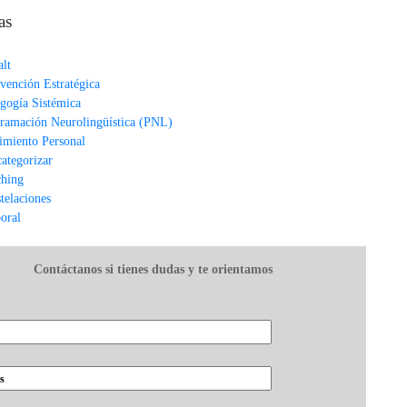
as
alt
rvención Estratégica
gogía Sistémica
ramación Neurolingüística (PNL)
imiento Personal
categorizar
hing
telaciones
oral
Contáctanos si tienes dudas y te orientamos