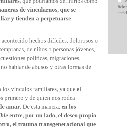
miliares
, que podríamos definirlos como
De
fich
aneras de vincularnos, que se
derec
liar y tienden a perpetuarse
 acontecido hechos difíciles, dolorosos o
tempranas, de niños o personas jóvenes,
cuestiones políticas, migraciones,
no hablar de abusos y otras formas de
 los vínculos familiares, ya que
el
s primero y de quien nos rodea
 de amar
. De esta manera,
en los
ible
entre, por un lado, el deseo propio
 otro, el trauma transgeneracional que