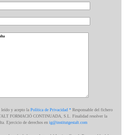
 leído y acepto la
Política de Privacidad *
Responsable del fichero
ALT FORMACIÓ CONTINUADA, S.L. Finalidad resolver la
lta. Ejercicio de derechos en
ig@institutgestalt.com