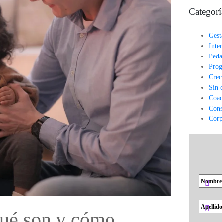
Categorí
Gest
Inte
Peda
Prog
Crec
Sin 
Coac
Cons
Corp
qué son y cómo