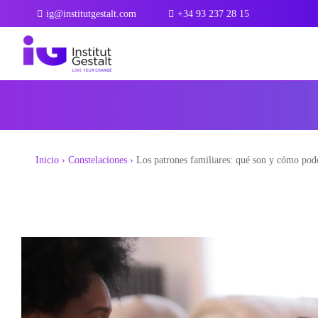
Saltar
ig@institutgestalt.com
+34 93 237 28 15
al
Blog
contenido
Inicio
›
Constelaciones
›
Los patrones familiares: qué son y cómo pod