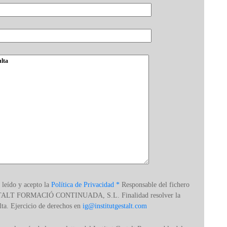
 leído y acepto la
Política de Privacidad *
Responsable del fichero
ALT FORMACIÓ CONTINUADA, S.L. Finalidad resolver la
lta. Ejercicio de derechos en
ig@institutgestalt.com