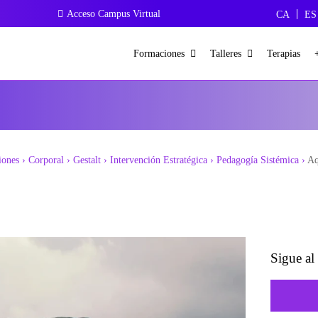
Acceso Campus Virtual
CA
ES
Formaciones
Talleres
Terapias
iones
›
Corporal
›
Gestalt
›
Intervención Estratégica
›
Pedagogía Sistémica
›
Aq
Sigue al 