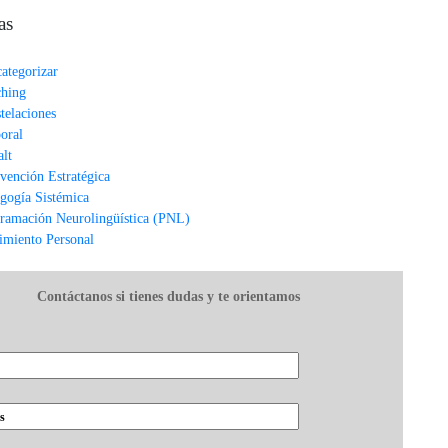
as
categorizar
hing
telaciones
oral
alt
rvención Estratégica
gogía Sistémica
ramación Neurolingüística (PNL)
imiento Personal
Contáctanos si tienes dudas y te orientamos