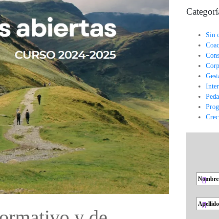
Categorí
Sin 
Coac
Cons
Corp
Gest
Inte
Peda
Prog
Crec
ormativo y de