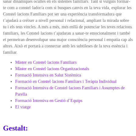
sanar dinàmiques ocultes en els sistemes familiars. Tant si vulguis formar-
te com a constel·lador/a com si busques canvis en la teva vida, explorar les
Constel·lacions Familiars pot ser una experiència transformadora que
t’ajudarà a créixer a nivell personal i relacional, ampliant la mirada sobre
tu i els teus vincles. A més a més, més enllà de potenciar les teves relacions
familiars, les Constel·lacions t’ajudaran a sanar-te emocionalment i també
et permetran desenvolupar una major consciència personal i empatia cap als
altres. Això et portarà a connectar amb les subtileses de la teva essència i
familiar.
Màster en Constel·lacions Familiars
Màster en Constel·lacions Organitzacionals
Formació Intensiva en Salut Sistèmica
Formació en Constel·lacions Familiars i Teràpia Individual
Formació Intensiva de Constel·lacions Familiars i Assumptes de
Parella
Formació Intensiva en Gestió d’Equips
El viatge
Gestalt: