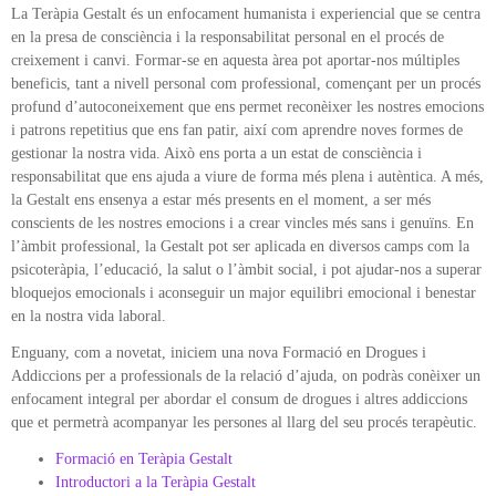
La Teràpia Gestalt és un enfocament humanista i experiencial que se centra
en la presa de consciència i la responsabilitat personal en el procés de
creixement i canvi. Formar-se en aquesta àrea pot aportar-nos múltiples
beneficis, tant a nivell personal com professional, començant per un procés
profund d’autoconeixement que ens permet reconèixer les nostres emocions
i patrons repetitius que ens fan patir, així com aprendre noves formes de
gestionar la nostra vida. Això ens porta a un estat de consciència i
responsabilitat que ens ajuda a viure de forma més plena i autèntica. A més,
la Gestalt ens ensenya a estar més presents en el moment, a ser més
conscients de les nostres emocions i a crear vincles més sans i genuïns. En
l’àmbit professional, la Gestalt pot ser aplicada en diversos camps com la
psicoteràpia, l’educació, la salut o l’àmbit social, i pot ajudar-nos a superar
bloquejos emocionals i aconseguir un major equilibri emocional i benestar
en la nostra vida laboral.
Enguany, com a novetat, iniciem una nova Formació en Drogues i
Addiccions per a professionals de la relació d’ajuda, on podràs conèixer un
enfocament integral per abordar el consum de drogues i altres addiccions
que et permetrà acompanyar les persones al llarg del seu procés terapèutic.
Formació en Teràpia Gestalt
Introductori a la Teràpia Gestalt