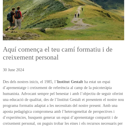
ÀREA DE CORPORAL
ÀREA DE PEDAGOGIA SISTÈMICA
ÀREA DE INTERVENCIÓ ESTRATÈGICA
Aquí comença el teu camí formatiu i de
ÁREA ONLINE
creixement personal
30 June 2024
Des dels nostres inicis, el 1985, l’
Institut Gestalt
ha estat un espai
d’aprenentatge i creixement de referència al camp de la psicoteràpia
humanista. Advocant sempre pel benestar i amb l’objectiu de seguir oferint
una educació de qualitat, des de l’Institut Gestalt et presentem el nostre nou
programa formatiu adaptat a les necessitats del nostre present. Amb una
aposta pedagògica compromesa amb l’heterogeneïtat de perspectives i
d’experiències, busquem generar un espai d’aprenentatge compartit i de
creixement personal, on puguis trobar les eines i els recursos necessaris per