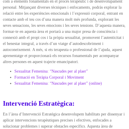
com a elements fonamentals en el procés terapèutic i de desenvolupament
personal. Mitjançant diverses tècniques i enfocaments, podràs explorar la
relació entre les experiències emocionals i l’expressió corporal, entrant en
contacte amb el teu cos d’una manera molt més profunda, explorant les
seves sensacions, les seves emocions i les seves tensions. D’aquesta manera,
formar-te en aquesta àrea et portarà a una major presa de consciència i
connexió amb el propi cos i la pròpia sexualitat, promovent l’autenticitat i
el benestar integral, a través d’un viatge d’autodescobriment i
autoconeixement. A més, si ets terapeuta o professional de l’ajuda, aquest
aprenentatge et proporcionarà els recursos fonamentals per acompanyar
altres persones en aquest trajecte emancipatori.
Sexualitat Femenina: “Nascudes per al plaer”
Formació en Teràpia Corporal i Moviment
Sexualitat Femenina: “Nascudes per al plaer” (online)
Intervenció Estratègica:
En l’àrea d’Intervenció Estratègica desenvolupem habilitats per dissenyar i
aplicar intervencions terapèutiques precises i efectives, enfocades a
solucionar problemes i superar obstacles específics. Aquesta àrea de