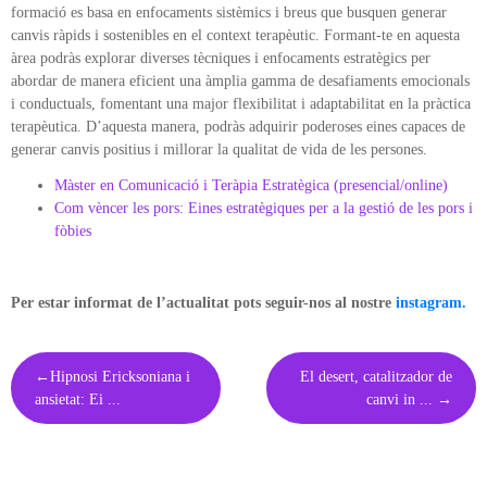
formació es basa en enfocaments sistèmics i breus que busquen generar
canvis ràpids i sostenibles en el context terapèutic. Formant-te en aquesta
àrea podràs explorar diverses tècniques i enfocaments estratègics per
abordar de manera eficient una àmplia gamma de desafiaments emocionals
i conductuals, fomentant una major flexibilitat i adaptabilitat en la pràctica
terapèutica. D’aquesta manera, podràs adquirir poderoses eines capaces de
generar canvis positius i millorar la qualitat de vida de les persones.
Màster en Comunicació i Teràpia Estratègica (presencial/online)
Com vèncer les pors: Eines estratègiques per a la gestió de les pors i
fòbies
Per estar informat de l’actualitat pots seguir-nos al nostre
instagram.
Post
Hipnosi Ericksoniana i
El desert, catalitzador de
navigation
ansietat: Ei ...
canvi in ...