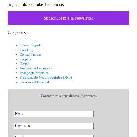
Sigue al día de todas las noticias
Subscriure'm a la Newsletter
Categories
Sense categoria
Coaching
Constel·lacions
Corporal
Gestalt
Intervenció Estratègica
Pedagogia Sistèmica
Programació Neurolingüística (PNL)
Creixement Personal
Contacta'ns si tens dubtes i t'orientem