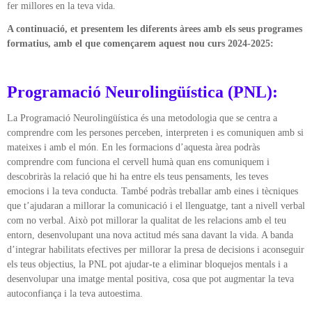
fer millores en la teva vida.
A continuació, et presentem les diferents àrees amb els seus programes
formatius, amb el que començarem aquest nou curs 2024-2025:
Programació Neurolingüística (PNL):
La Programació Neurolingüística és una metodologia que se centra a
comprendre com les persones perceben, interpreten i es comuniquen amb si
mateixes i amb el món. En les formacions d’aquesta àrea podràs
comprendre com funciona el cervell humà quan ens comuniquem i
descobriràs la relació que hi ha entre els teus pensaments, les teves
emocions i la teva conducta. També podràs treballar amb eines i tècniques
que t’ajudaran a millorar la comunicació i el llenguatge, tant a nivell verbal
com no verbal. Això pot millorar la qualitat de les relacions amb el teu
entorn, desenvolupant una nova actitud més sana davant la vida. A banda
d’integrar habilitats efectives per millorar la presa de decisions i aconseguir
els teus objectius, la PNL pot ajudar-te a eliminar bloquejos mentals i a
desenvolupar una imatge mental positiva, cosa que pot augmentar la teva
autoconfiança i la teva autoestima.