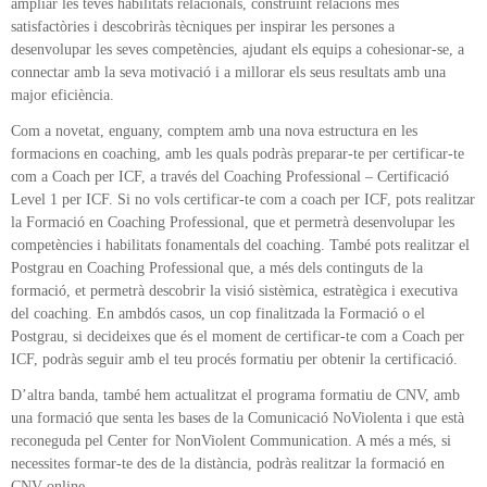
ampliar les teves habilitats relacionals, construint relacions més
satisfactòries i descobriràs tècniques per inspirar les persones a
desenvolupar les seves competències, ajudant els equips a cohesionar-se, a
connectar amb la seva motivació i a millorar els seus resultats amb una
major eficiència.
Com a novetat, enguany, comptem amb una nova estructura en les
formacions en coaching, amb les quals podràs preparar-te per certificar-te
com a Coach per ICF, a través del Coaching Professional – Certificació
Level 1 per ICF. Si no vols certificar-te com a coach per ICF, pots realitzar
la Formació en Coaching Professional, que et permetrà desenvolupar les
competències i habilitats fonamentals del coaching. També pots realitzar el
Postgrau en Coaching Professional que, a més dels continguts de la
formació, et permetrà descobrir la visió sistèmica, estratègica i executiva
del coaching. En ambdós casos, un cop finalitzada la Formació o el
Postgrau, si decideixes que és el moment de certificar-te com a Coach per
ICF, podràs seguir amb el teu procés formatiu per obtenir la certificació.
D’altra banda, també hem actualitzat el programa formatiu de CNV, amb
una formació que senta les bases de la Comunicació NoViolenta i que està
reconeguda pel Center for NonViolent Communication. A més a més, si
necessites formar-te des de la distància, podràs realitzar la formació en
CNV online.